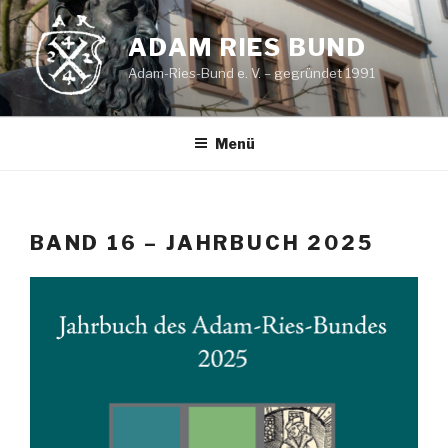
Zum
Inhalt
ADAM RIES BUND
springen
Adam-Ries-Bund e. V. – gegründet 1991
Menü
BAND 16 – JAHRBUCH 2025