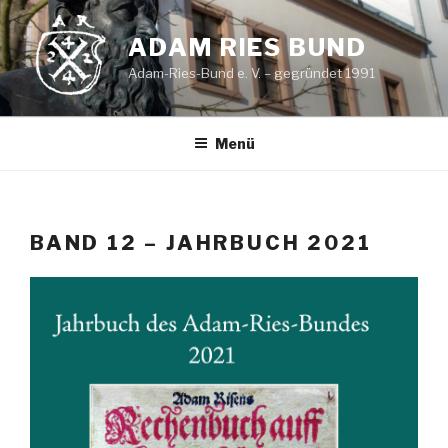
Zum
Inhalt
ADAM RIES BUND
springen
Adam-Ries-Bund e. V. – gegründet 1991
Menü
BAND 12 – JAHRBUCH 2021