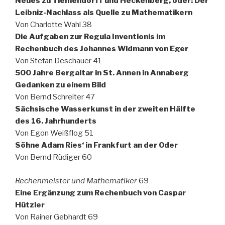
Neues zu Tiemendorff und Heckenberg, oder: Der
Leibniz-Nachlass als Quelle zu Mathematikern
Von Charlotte Wahl 38
Die Aufgaben zur Regula Inventionis im
Rechenbuch des Johannes Widmann von Eger
Von Stefan Deschauer 41
500 Jahre Bergaltar in St. Annen in Annaberg
Gedanken zu einem Bild
Von Bernd Schreiter 47
Sächsische Wasserkunst in der zweiten Hälfte
des 16. Jahrhunderts
Von Egon Weißflog 51
Söhne Adam Ries‘ in Frankfurt an der Oder
Von Bernd Rüdiger 60
Rechenmeister und Mathematiker
69
Eine Ergänzung zum Rechenbuch von Caspar
Hützler
Von Rainer Gebhardt 69