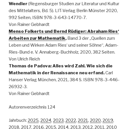
Wendler
(Regensburger Studien zur Literatur und Kultur
des Mittelalters, Bd. 5). LIT-Verlag Berlin Münster 2020,
992 Seiten, ISBN 978-3-643-14770-7.
Von Rainer Gebhardt
Menso Folkerts und Bernd Rüdiger: Abraham Ries‘
Arbeiten zur Mathematik
,
Band 3 der „Quellen zum
Leben und Wirken Adam Ries‘ und seiner Söhne“, Adam-
Ries-Bund e. V. Annaberg-Buchholz, 2020, 382 Seiten.
Von Ulrich Reich
Thomas de Padova: Alles wird Zahl. Wie sich die
Mathematik in der Renaissance neu erfand.
Carl
Hanser Verlag München, 2021, 384 S. ISBN 978-3-446-
26932-3.
Von Rainer Gebhardt
Autorenverzeichnis 124
Jahrbuch:
2025
,
2024
,
2023
,
2022
,
2021
,
2020
,
2019
,
2018
,
2017
,
2016
,
2015
,
2014
,
2013
,
2012
,
2011
,
2010